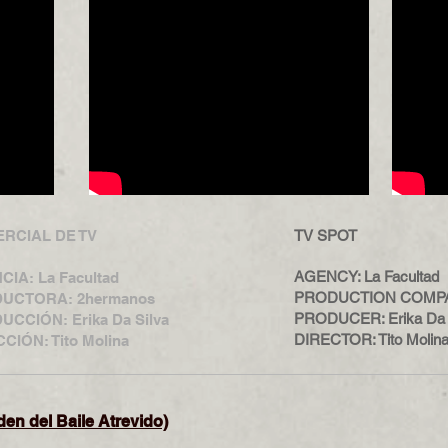
RCIAL DE TV
TV SPOT
AGENCY: La Facultad
IA: La Facultad
PRODUCTION COMPAN
UCTORA: 2hermanos
PRODUCER: Erika Da 
CCIÓN: Erika Da Silva
DIRECTOR: Tito Molin
CIÓN: Tito Molina
den del Baile Atrevido)