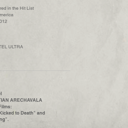
red in the Hit List
merica
2012
TEL ULTRA
l
IAN ARECHAVALA
Films:
Kicked to Death" and
ng".