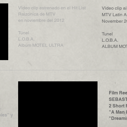
Video clip estrenado en el Hit List
Video clip ai
Raizónica de MTV
MTV Latin A
en
noviembre del 2012 ​
November 
​​Túnel
Tunel
L.O.B.A.
​L.O.B.A.
Albúm MOTEL ULTRA
ALBUM MO
Film Ree
SEBAST
2 Short 
:
"A Man 
ies" y
"Dreami