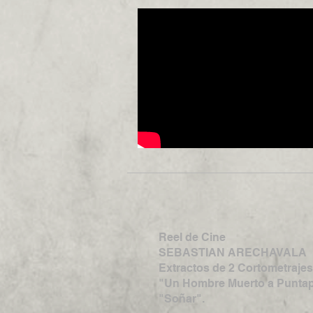
Reel de Cine
SEBASTIAN ARECHAVALA
Extractos de 2 Cortometrajes
"Un Hombre Muerto a Puntap
"Soñar".