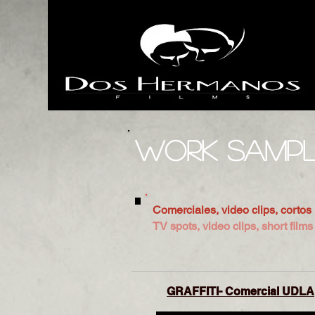
Work Samp
Comerciales, video clips, cortos
TV spots, video clips, short films
GRAFFITI- Comercial UDLA