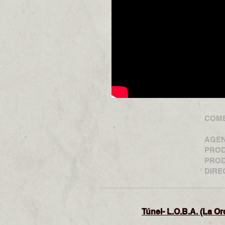
COME
AGENC
PROD
PRODU
DIREC
Túnel- L.O.B.A. (La Or