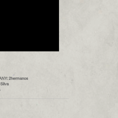
Y: 2hermanos​
Silva
a